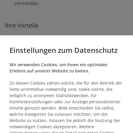
vermeiden
Ihre Vorteile
Sie lernen, wie technische und kaufmännische
Aspekte verzahnt werden können
Einstellungen zum Datenschutz
Sie erhalten viele Praxisbeispiele und Impulse für
die eigene Arbeit
Wir verwenden Cookies, um Ihnen ein optimales
Sie erfahren, welche Modernisierungsmethoden
Erlebnis auf unserer Website zu bieten.
sich für welche Gebäude eignen
Zu diesen Cookies zählen solche, die für den Betrieb der
Seite unmittelbar notwendig sind, sowie solche, die
lediglich zu anonymen Statistikzwecken, für
Zielgruppe
Komforteinstellungen oder zur Anzeige personalisierter
Inhalte genutzt werden. Bitte entscheiden Sie selbst,
Fach-/Führungskräfte aus dem Bereich Technik
welche Kategorien Sie zulassen möchten. Um die
Ingenieur:in/ Architekt:in/ Fachplaner:in
Website zu nutzen, müssen Sie jedoch die Nutzung der
Leiter:in Bestandsbewirtschaftung
notwendigen Cookies akzeptieren. Weitere
Informationen sowie die im Detail genutzten Cookies