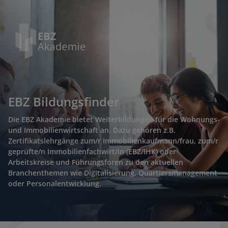
EBZ Bildungsfinder
Die EBZ Akademie bietet Weiterbildungen für die Wohnungs-
und Immobilienwirtschaft an. Dazu gehören z.B.
Zertifikatslehrgänge zum/r Immobilienkaufmann/frau, zum/r
geprüfte/n Immobilienfachwirt/in (EBZ/IHK) oder
Arbeitskreise und Führungsforen zu den aktuellen
Branchenthemen wie Digitalisierung, Quartiersmanagement
oder Personalentwicklung.