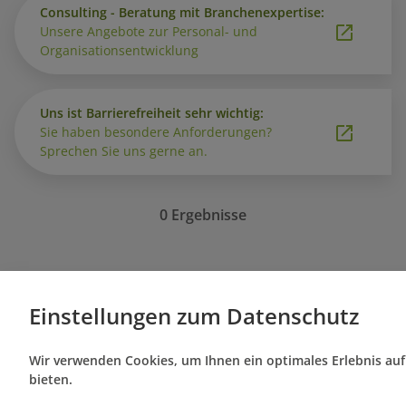
Consulting - Beratung mit Branchenexpertise:
Unsere Angebote zur Personal- und
Organisationsentwicklung
Uns ist Barrierefreiheit sehr wichtig:
Sie haben besondere Anforderungen?
Sprechen Sie uns gerne an.
0 Ergebnisse
Sie haben nichts passendes gefunden?
Einstellungen zum Datenschutz
Bei Fragen oder Beratungsbedarf melden Sie sic
Bildungsberatung.
Wir verwenden Cookies, um Ihnen ein optimales Erlebnis auf
bieten.
akademie@e-b-z.de