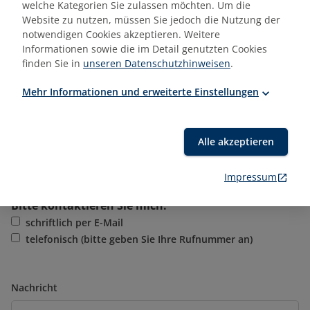
welche Kategorien Sie zulassen möchten. Um die
Zielgruppe (Vorwissen)
Website zu nutzen, müssen Sie jedoch die Nutzung der
notwendigen Cookies akzeptieren. Weitere
Informationen sowie die im Detail genutzten Cookies
gewünschte Trainingszeiträume
finden Sie in
unseren Datenschutzhinweisen
.
Mehr Informationen und erweiterte Einstellungen
Trainerwunsch
Alle akzeptieren
Impressum
Bitte kontaktieren Sie mich:
schriftlich per E-Mail
telefonisch (bitte geben Sie Ihre Rufnummer an)
Nachricht