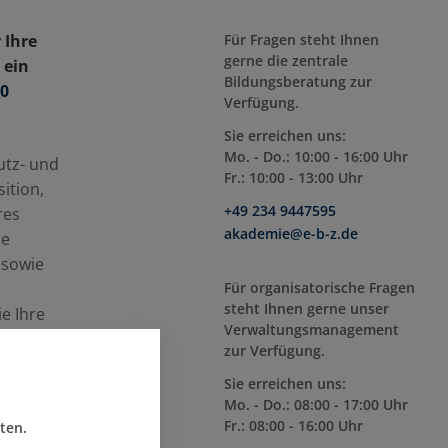
 Ihre
Für Fragen steht Ihnen
gerne die zentrale
 ein
Bildungsberatung zur
.0
Verfügung.
Sie erreichen uns:
Mo. - Do.: 10:00 - 16:00 Uhr
utz- und
Fr.: 10:00 - 13:00 Uhr
ition,
+49 234 9447595
res
akademie@e-b-z.de
se
 sowie
Für organisatorische Fragen
steht Ihnen gerne unser
ie Ihre
Verwaltungsmanagement
en
zur Verfügung.
Sie erreichen uns:
en und
Mo. - Do.: 08:00 - 17:00 Uhr
Fr.: 08:00 - 16:00 Uhr
ten.