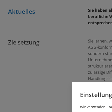
Aktuelles
Sie haben a
berufliche 
entsprechen
Zielsetzung
Sie lernen, 
AGG-konform 
sondern stär
Unternehmen
strukturiere
zulässige Di
Handlungssic
Interessent
können. So l
Einstellun
Wohnungsmar
reputativen 
Wir verwenden Cook