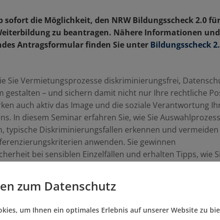
b sofort die Möglichkeit, den NRW Bildungsscheck 2.0 für
Weiterbildung zu beantragen. Nähere Informationen und
des Antragsformular finden Sie unter
Bildungsscheck 2
wie Sie Vermietungsprozesse diskriminierungsfrei, Datensch
gestalten – und sichern damit nicht nur Ihre rechtliche Pos
ken auch aktiv das Image und die soziale Verantwortung Ih
s. In diesem Seminar erfahren Sie, wie Sie Auswahlprozes
n, typische Diskriminierungsfallen erkennen und vermeiden
fferenzierungskriterien anwenden. Sie gewinnen
herheit bei sensiblen Einzelfällen und erhalten Tipps, wie S
innen- und Interessentenauswahl rechtskonform ausgestalt
eisten Sie einen Beitrag zur Chancengleichheit auf dem
gen zum Datenschutz
kt und schützen Ihr Unternehmen wirksam vor rechtlich
Risiken.
ies, um Ihnen ein optimales Erlebnis auf unserer Website zu bie