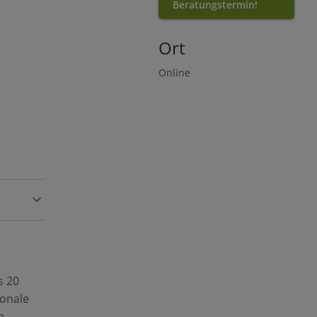
Beratungstermin!
Ort
Online
s 20
ionale
n