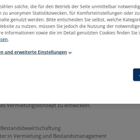
zählen solche, die für den Betrieb der Seite unmittelbar notwendig
gen des AGG und des Datenschutzrechts im Kontext von
ich zu anonymen Statistikzwecken, für Komforteinstellungen oder z
ung und Wohnungswirtschaft
nhalte genutzt werden. Bitte entscheiden Sie selbst, welche Kategor
ebsite zu nutzen, müssen Sie jedoch die Nutzung der notwendige
zierungskriterien versus Diskriminierung – was ist erlaubt?
re Informationen sowie die im Detail genutzten Cookies finden Sie 
s. 3 AGG und Ausnahmen nach § 20 – Spielräume für
isen
.
gsunternehmen
 Fallstricke und aktuelle Rechtsprechung
n und erweiterte Einstellungen
ur Entwicklung eines eigenen Vermietungskonzepts
en typische Fehler bei der Interessentenauswahl zu vermeid
nnen Sicherheit im Gespräch mit Mietinteressierten.
en in die Lage versetzt, ein praxisnahes, datenschutz- und
es Vermietungskonzept zu entwickeln.
n Bestandsbewirtschaftung
iter:in Vermietung und Bestandsmanagement