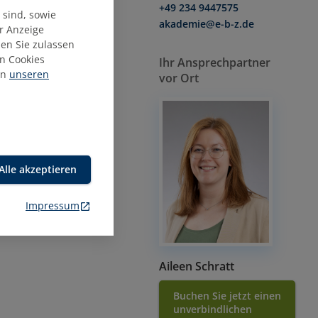
+49 234 9447575
 sind, sowie
akademie@e-b-z.de
ur Anzeige
ien Sie zulassen
n Cookies
Ihr Ansprechpartner
in
unseren
vor Ort
Alle akzeptieren
en.
Impressum
 AGG-
Aileen Schratt
Buchen Sie jetzt einen
unverbindlichen