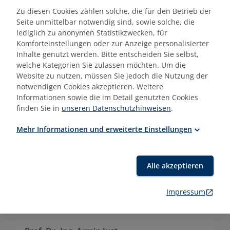
Zu diesen Cookies zählen solche, die für den Betrieb der
Sonstiges
Seite unmittelbar notwendig sind, sowie solche, die
lediglich zu anonymen Statistikzwecken, für
Für die Zusendung exklusiver und zielgerichteter
Komforteinstellungen oder zur Anzeige personalisierter
Inhalte genutzt werden. Bitte entscheiden Sie selbst,
Angebote werden wir im Nachgang Ihre E-Mailadresse
welche Kategorien Sie zulassen möchten. Um die
nutzen. Sie können dem JEDERZEIT mit Wirkung für die
Website zu nutzen, müssen Sie jedoch die Nutzung der
Zukunft widersprechen. Bitte schreiben Sie in diesem
notwendigen Cookies akzeptieren. Weitere
Fall eine E-Mal an
akademie@e-b-z.de
Informationen sowie die im Detail genutzten Cookies
finden Sie in
unseren Datenschutzhinweisen
.
Mehr Informationen und erweiterte Einstellungen
Termine/Orte
Mittwoch, 04.11.2026
Alle akzeptieren
Impressum
Dozent:in