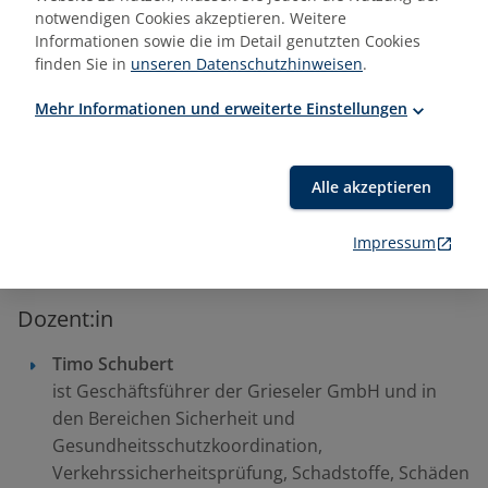
notwendigen Cookies akzeptieren. Weitere
Informationen sowie die im Detail genutzten Cookies
finden Sie in
unseren Datenschutzhinweisen
.
Sonstiges
Mehr Informationen und erweiterte Einstellungen
Für die Zusendung exklusiver und zielgerichteter
Angebote werden wir im Nachgang Ihre E-Mailadresse
nutzen. Sie können dem JEDERZEIT mit Wirkung für die
Alle akzeptieren
Zukunft widersprechen. Bitte schreiben Sie in diesem
Fall eine E-Mail an
akademie@e-b-z.de
Impressum
Dozent:in
Timo Schubert
ist Geschäftsführer der Grieseler GmbH und in
den Bereichen Sicherheit und
Gesundheitsschutzkoordination,
Verkehrssicherheitsprüfung, Schadstoffe, Schäden