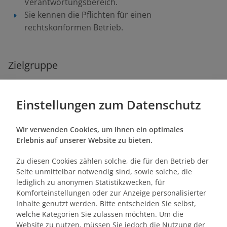
Verantwortungsbereich.
Sie kennen die Pflichten für einen
rechtskonformen Betrieb.
Zielgruppe
Mitarbeiter:in aus dem Bereich Technik
Mitarbeiter:in aus dem Bereich
Einstellungen zum Datenschutz
Bestandsmanagement
Quereinsteiger:in in der Haustechnik oder im
Wir verwenden Cookies, um Ihnen ein optimales
Bestandsmanagement
Erlebnis auf unserer Website zu bieten.
Zu diesen Cookies zählen solche, die für den Betrieb der
Seite unmittelbar notwendig sind, sowie solche, die
lediglich zu anonymen Statistikzwecken, für
Komforteinstellungen oder zur Anzeige personalisierter
Inhalte genutzt werden. Bitte entscheiden Sie selbst,
welche Kategorien Sie zulassen möchten. Um die
Website zu nutzen, müssen Sie jedoch die Nutzung der