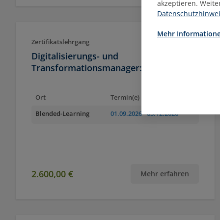
akzeptieren. Weite
Datenschutzhinwe
Mehr Informatione
Zertifikatslehrgang
Digitalisierungs- und
Transformationsmanager:in
Ort
Termin(e)
Blended-Learning
01.09.2026
- 03.12.2026
2.600,00 €
Mehr erfahren