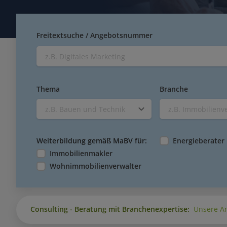
Freitextsuche / Angebotsnummer
Thema
Branche
z.B. Bauen und Technik
z.B. Immobilienv
Weiterbildung gemäß MaBV für:
Energieberater
Immobilienmakler
Wohnimmobilienverwalter
Consulting - Beratung mit Branchenexpertise:
Unsere An