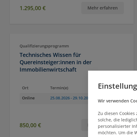
1.295,00 €
Mehr erfahren
Qualifizierungsprogramm
Technisches Wissen für
Quereinsteiger:innen in der
Immobilienwirtschaft
Einstellun
Ort
Termin(e)
Online
25.08.2026
- 29.10.2026
Wir verwenden Cook
Zu diesen Cookies 
solche, die ledigl
850,00 €
Mehr erfahren
personalisierter I
möchten. Um die W