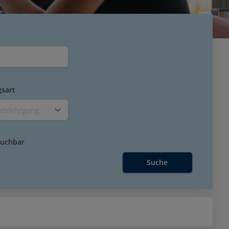
gsart
katslehrgang
buchbar
Suche