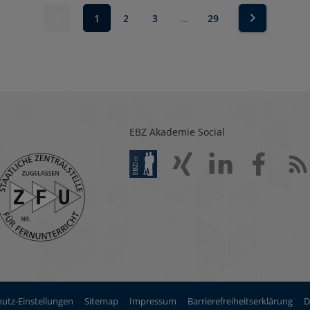
1
2
3
…
29
EBZ Akademie Social
utz-Einstellungen
Sitemap
Impressum
Barrierefreiheitserklärung
D