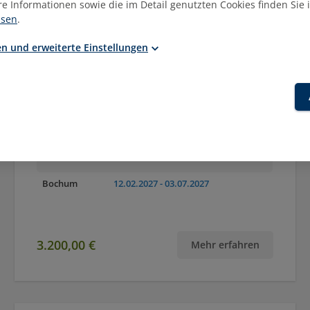
re Informationen sowie die im Detail genutzten Cookies finden Sie 
isen
.
n und erweiterte Einstellungen
Zertifikatslehrgang
Geprüfte:r Bauleiter:in (EBZ)
Orte
Termin(e)
Online
01.09.2026
- 16.01.2027
06.09.2027
- 22.01.2028
Bochum
12.02.2027
- 03.07.2027
3.200,00 €
Mehr erfahren