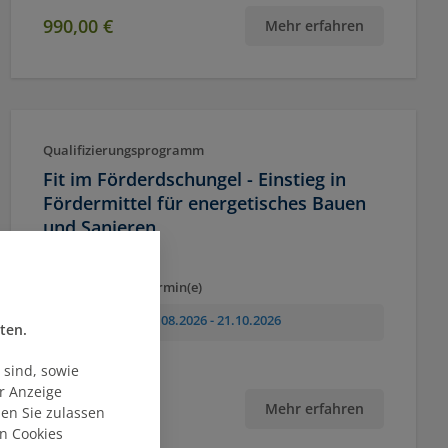
990,00 €
Mehr erfahren
Qualifizierungsprogramm
Fit im Förderdschungel - Einstieg in
Fördermittel für energetisches Bauen
und Sanieren
Ort
Termin(e)
Online
31.08.2026
- 21.10.2026
ten.
 sind, sowie
ur Anzeige
850,00 €
Mehr erfahren
ien Sie zulassen
n Cookies