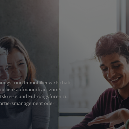
nungs- und Immobilienwirtschaft
obilienkaufmann/frau, zum/r
itskreise und Führungsforen zu
Quartiersmanagement oder