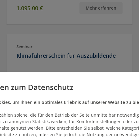
1.095,00 €
Mehr erfahren
Seminar
Klimaführerschein für Auszubildende
Ort
Termin(e)
Bochum
27.08.2026
gen zum Datenschutz
ies, um Ihnen ein optimales Erlebnis auf unserer Website zu bie
zählen solche, die für den Betrieb der Seite unmittelbar notwendig
ich zu anonymen Statistikzwecken, für Komforteinstellungen oder z
400,00 €
Mehr erfahren
nhalte genutzt werden. Bitte entscheiden Sie selbst, welche Kategor
ebsite zu nutzen, müssen Sie jedoch die Nutzung der notwendige