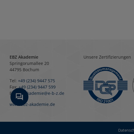
EBZ Akademie
Unsere Zertifizierungen
Springorumallee 20
44795 Bochum
Tel:
+49 (234) 9447 575
Fax:
+49 (234) 9447 599
E-Mail:
akademie@e-b-z.de
www.ebz-akademie.de
Datensch