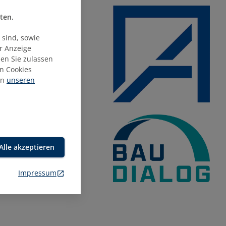
ten.
n Ihre
 sind, sowie
ur Anzeige
DERZEIT
ien Sie zulassen
 Fall
n Cookies
in
unseren
Alle akzeptieren
Impressum