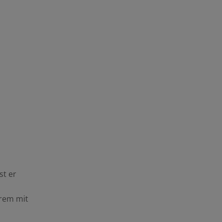
st er
erem mit