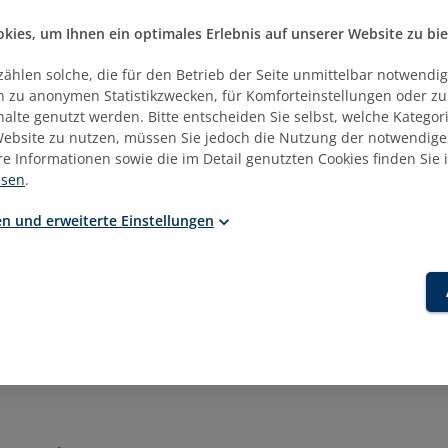
ies, um Ihnen ein optimales Erlebnis auf unserer Website zu bie
sseren Austausch im Anschluss an die Veranstaltung werde
zählen solche, die für den Betrieb der Seite unmittelbar notwendig
, Unternehmensname, E-Mailadresse) an die referierenden
ich zu anonymen Statistikzwecken, für Komforteinstellungen oder z
weitergeleitet. Sie können der Weitergabe Ihrer Daten JE
nhalte genutzt werden. Bitte entscheiden Sie selbst, welche Kategor
für die Zukunft widersprechen. Bitte schreiben Sie in diesem
ebsite zu nutzen, müssen Sie jedoch die Nutzung der notwendige
n
akademie@e-b-z.de .
re Informationen sowie die im Detail genutzten Cookies finden Sie 
isen
.
n und erweiterte Einstellungen
woch, 25.11.2026
iebula
tsführer, Baudialog GmbH, Baden-Baden