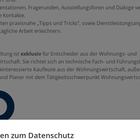
entationen, Fragerunden, Ausstellungsforen und Dialoge ve
e Kontakte.
lten praxisnahe „Tipps und Tricks“, sowie Dienstleistungsa
tägliche Arbeit erleichtern.
ltung ist
exklusiv
für Entscheider aus der Wohnungs- und
rtschaft. Sie richtet sich an technische Fach- und Führungs
kinteressierte Kaufleute aus der Wohnungswirtschaft, auß
 und Planer mit dem Tätigkeitsschwerpunkt Wohnungswirtsc
gen zum Datenschutz