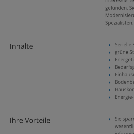
interessiert
gefunden. Si
Modernisier
Spezialisten.
Inhalte
Serielle
grüne S
Energet
Bedarfs
Einhaus
Bodenbe
Hausko
Energie
Ihre Vorteile
Sie spar
wesentl
informie