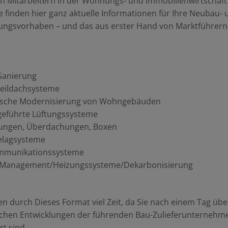
en Mitarbeitern in der Wohnungs- und Immobilienwirtschaft
e finden hier ganz aktuelle Informationen für Ihre Neubau-
ungsvorhaben – und das aus erster Hand von Marktführer
 Sanierung
teildachsysteme
ische Modernisierung von Wohngebäuden
geführte Lüftungssysteme
ungen, Überdachungen, Boxen
lagsysteme
mmunikationssysteme
-Management/Heizungssysteme/Dekarbonisierung
en durch Dieses Format viel Zeit, da Sie nach einem Tag übe
ichen Entwicklungen der führenden Bau-Zulieferunternehm
rt sind.