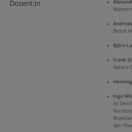
Dozent:in
Alexand
Watercr
Andreas
Bosch 
Björn L
Frank St
Aereco 
Hennin
Ingo Wö
ist Gesc
Vorsitz
Rheinlan
den The