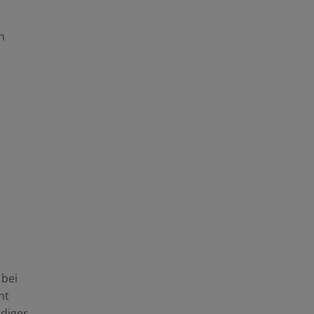
n
 bei
nt
ndiger