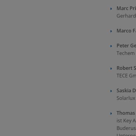
Marc Pr
Gerhard
Marco F
Peter Ge
Techem 
Robert S
TECE Gm
Saskia D
Solarlu
Thomas 
ist Key
Buderus.
Unterneh