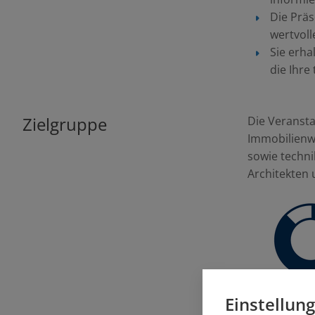
Die Präs
wertvoll
Sie erha
die Ihre 
Zielgruppe
Die Veransta
Immobilienwi
sowie techni
Architekten
Einstellun