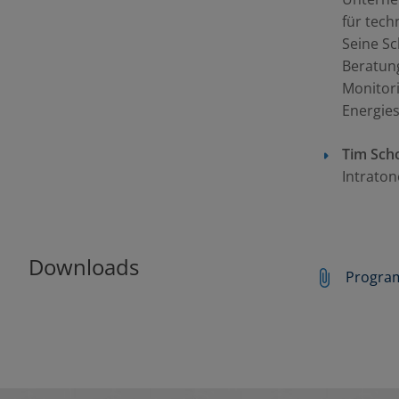
für tec
Seine Sc
Beratun
Monitor
Energie
Tim Sch
Intrato
Downloads
Progra