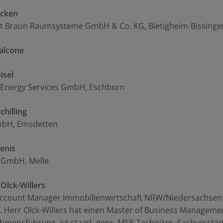
icken
t Braun Raumsysteme GmbH & Co. KG, Bietigheim-Bissinge
alcone
isel
Energy Services GmbH, Eschborn
chilling
bH, Emsdetten
enis
x GmbH, Melle
Olck-Willers
 Account Manager Immobilienwirtschaft NRW/Niedersachsen
 Herr Olck-Willers hat einen Master of Business Manageme
mensführung, ist staatl.-gepr. MSR-Techniker, Sachverstä