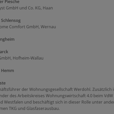
er Piesche
yst GmbH und Co. KG, Haan
 Schlensog
Home Comfort GmbH, Wernau
angheim
arck
GmbH, Hofheim-Wallau
g Hemm
ste
häftsführer der Wohnungsgesellschaft Werdohl. Zusätzlich i
ender des Arbeitskreises Wohnungswirtschaft 4.0 beim VdW
d Westfalen und beschäftigt sich in dieser Rolle unter and
men TKG und Glasfaserausbau.