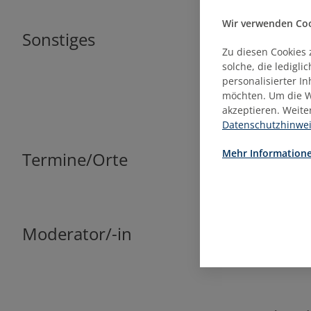
Wir verwenden Cook
Sonstiges
Für einen be
Zu diesen Cookies 
Daten (Name
solche, die ledigl
Unternehmen 
personalisierter I
mit Wirkung 
möchten. Um die W
eine E-Mal a
akzeptieren. Weite
Datenschutzhinwe
Mehr Informatione
Termine/Orte
Mitt
Moderator/-in
Harald Z
Geschäf