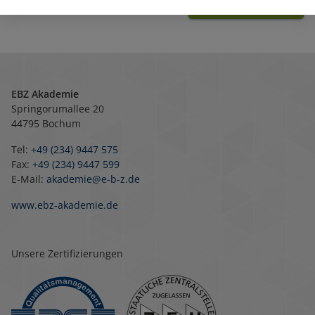
Anfrage absenden
EBZ Akademie
Springorumallee 20
44795 Bochum
Tel:
+49 (234) 9447 575
Fax:
+49 (234) 9447 599
E-Mail:
akademie@e-b-z.de
www.ebz-akademie.de
Unsere Zertifizierungen