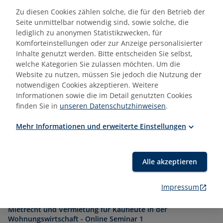
Zu diesen Cookies zählen solche, die für den Betrieb der
Seite unmittelbar notwendig sind, sowie solche, die
Sonstiges
lediglich zu anonymen Statistikzwecken, für
Komforteinstellungen oder zur Anzeige personalisierter
Sie haben ab sofort die Möglichkeit, den NRW
Inhalte genutzt werden. Bitte entscheiden Sie selbst,
Bildungsscheck 2.0 für Ihre berufliche Weiterbildung zu
welche Kategorien Sie zulassen möchten. Um die
beantragen. Nähere Informationen und ein
Website zu nutzen, müssen Sie jedoch die Nutzung der
notwendigen Cookies akzeptieren. Weitere
entsprechendes Antragsformular finden Sie unter
Informationen sowie die im Detail genutzten Cookies
Bildungsscheck 2.0
finden Sie in
unseren Datenschutzhinweisen
.
Mehr Informationen und erweiterte Einstellungen
Termine/Orte
Alle akzeptieren
17.09.2026 - 17.09.2026
Mietrecht und Vermietung für Kaufleute in der Wohna
Impressum
01.10.2026 - 01.10.2026
Mietrecht und Vermietung für Kaufleute in der
Wohnungswirtschaft - Online Seminar 1