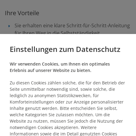
Ihre Vorteile
Sie erhalten eine klare Schritt-für-Schritt-Anleitung
für Ihren Weg in die Selbstständigkeit.
Sie vermeiden typische Anfängerfehler durch
Einstellungen zum Datenschutz
praxisnahe Beispiele und Gründungstipps.
Sie gewinnen Einblicke in Netzwerke,
Partnerschaften und Ressourcen, die Sie von
Wir verwenden Cookies, um Ihnen ein optimales
Erlebnis auf unserer Website zu bieten.
Anfang an stärken.
Zu diesen Cookies zählen solche, die für den Betrieb der
Seite unmittelbar notwendig sind, sowie solche, die
Zielgruppe
lediglich zu anonymen Statistikzwecken, für
Komforteinstellungen oder zur Anzeige personalisierter
Existenzgründer:in mit dem Ziel, eine
Inhalte genutzt werden. Bitte entscheiden Sie selbst,
selbstständige Miet- oder WEG-Verwaltung
welche Kategorien Sie zulassen möchten. Um die
aufzubauen
Website zu nutzen, müssen Sie jedoch die Nutzung der
notwendigen Cookies akzeptieren. Weitere
Quereinsteiger:in aus angrenzenden Berufen wie
Informationen sowie die im Detail genutzten Cookies