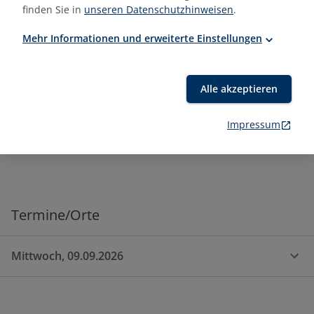
Makler, Handwerk, Buchhaltung
finden Sie in
unseren Datenschutzhinweisen
.
Mitarbeiter:in in Verwaltungen, die sich
selbstständig machen möchten
Mehr Informationen und erweiterte Einstellungen
Alle akzeptieren
Impressum
Termine/Orte
Mittwoch, 09.09.2026