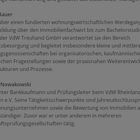
Bauer
 über einen fundierten wohnungswirtschaftlichen Werdegan
bildung über den Immobilienfachwirt bis zum Bachelorstu
i der VdW Treuhand GmbH verantwortet sie den Bereich
sbesorgung und begleitet insbesondere kleine und mittler
sgenossenschaften bei organisatorischen, kaufmännisch
schen Fragestellungen sowie der praxisnahen Weiterentwic
rukturen und Prozesse.
 Nowakowski
ernter Bankkaufmann und Prüfungsleiter beim VdW Rheinlan
n e.V. Seine Tätigkeitsschwerpunkte sind Jahresabschlussp
nungsunternehmen sowie die Bewertung von Immobilien a
ständiger. Zuvor war er unter anderem in mehreren
ftsprüfungsgesellschaften tätig.