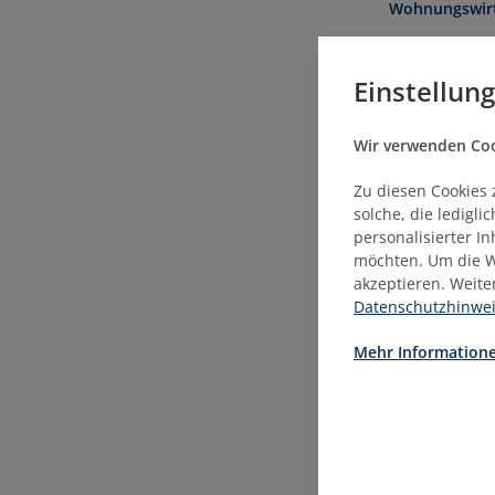
Wohnungswirt
09.
Einstellun
Kompetenzabgr
Vertreterver
Wir verwenden Cook
10.
Mitgliederför
Zu diesen Cookies 
solche, die ledigl
personalisierter I
20.
möchten. Um die W
Webinar 1: Bo
akzeptieren. Weite
Datenschutzhinwe
23.
Wohnungsgenos
Mehr Informatione
24.
Das Rechnung
Jahresabschlu