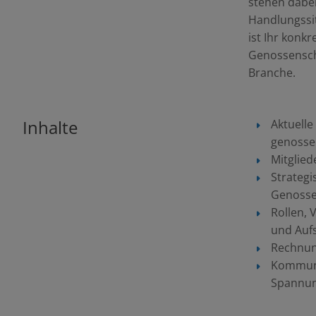
stehen dabei
Handlungssit
ist Ihr konkr
Genossenscha
Branche.
Inhalte
Aktuell
genosse
Mitglied
Strateg
Genosse
Rollen,
und Aufs
Rechnun
Kommuni
Spannun