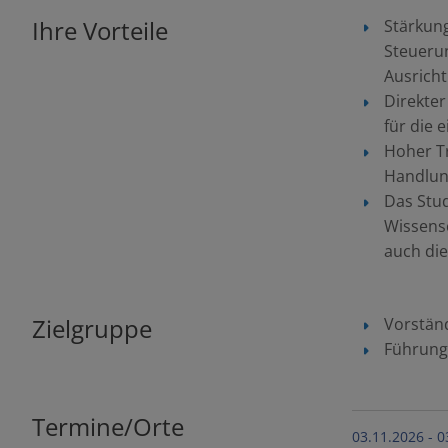
Ihre Vorteile
Stärkung
Steuerun
Ausrich
Direkter
für die 
Hoher Tr
Handlung
Das Stu
Wissensc
auch die
Zielgruppe
Vorstän
Führung
Termine/Orte
03.