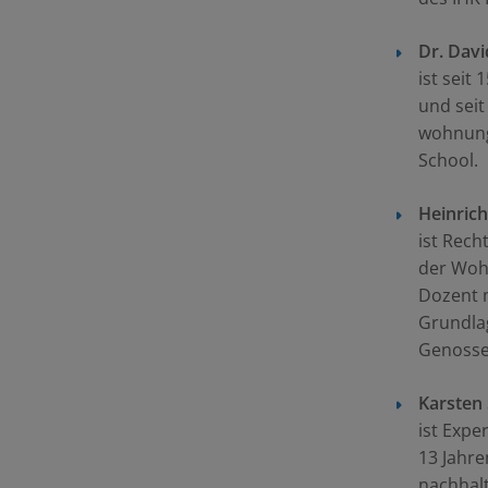
Dr.
Davi
ist sei
und seit
wohnung
School.
Heinrich
ist Rech
der Woh
Dozent m
Grundlag
Genosse
Karsten 
ist Expe
13 Jahre
nachhal