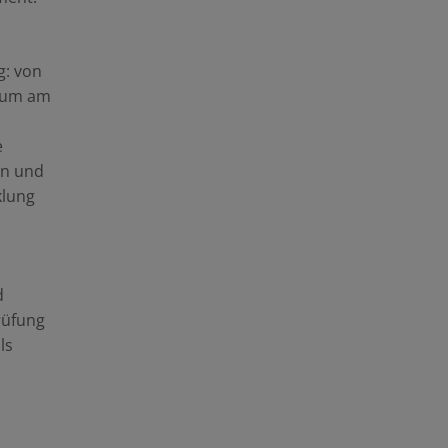
g: von
dium am
e
en und
klung
d
rüfung
ls