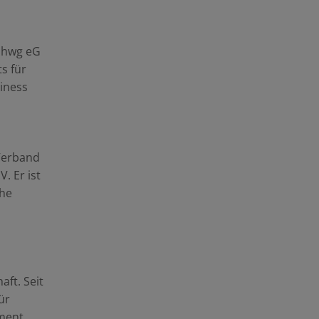
t hwg eG
s für
iness
 Verband
. Er ist
che
ft. Seit
ür
ment.