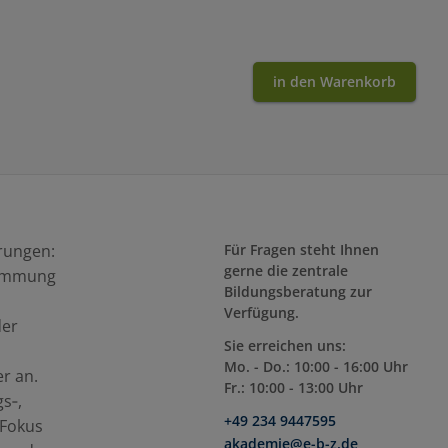
in den Warenkorb
rungen:
Für Fragen steht Ihnen
gerne die zentrale
timmung
Bildungsberatung zur
Verfügung.
der
Sie erreichen uns:
Mo. - Do.: 10:00 - 16:00 Uhr
r an.
Fr.: 10:00 - 13:00 Uhr
s‑,
+49 234 9447595
 Fokus
akademie@e-b-z.de