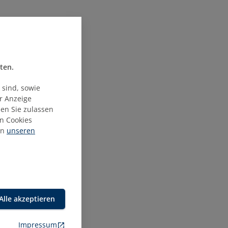
ten.
 sind, sowie
ur Anzeige
ien Sie zulassen
n Cookies
in
unseren
ft
s zum
Alle akzeptieren
Impressum