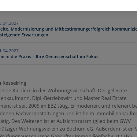
03.2027 - 17.03.2027
xenstopp - Anwendung der Inhalte aufdie tägliche Arbeit
04.2027 - 20.04.2027
elte, Modernisierung und Mitbestimmungerfolgreich kommunizie
rsteigende Erwartungen
04.2027 - 21.04.2027
ie in die Praxis – Ihre Genossenschaft im Fokus
n Kesselring
eine Karriere in der Wohnungswirtschaft. Der gelernte
enkaufmann, Dipl.-Betriebswirt und Master Real Estate
nt ist seit 2005 im EBZ tätig. Er moderiert und referiert be
edenen Fachveranstaltungen und ist beim Immobilienkaufm
ätig. Des Weiteren ist er Aufsichtsratsmitglied beim GWV
ütziger Wohnungsverein zu Bochum eG. Außerdem ist er M
Prüfungsausschusses Geprüfter Immobilienfachwirt (IHK).