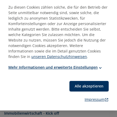
durch den Lehrgang begleitet.
Zu diesen Cookies zählen solche, die für den Betrieb der
Seite unmittelbar notwendig sind, sowie solche, die
lediglich zu anonymen Statistikzwecken, für
Komforteinstellungen oder zur Anzeige personalisierter
Zielgruppe
Inhalte genutzt werden. Bitte entscheiden Sie selbst,
welche Kategorien Sie zulassen möchten. Um die
Mitarbeiter:in Vermietung und Bestand
Website zu nutzen, müssen Sie jedoch die Nutzung der
Mitarbeiter:in aus dem Bereich Bauen und
notwendigen Cookies akzeptieren. Weitere
Technik
Informationen sowie die im Detail genutzten Cookies
Immobilienmakler:in
finden Sie in
unseren Datenschutzhinweisen
.
Immobilienverwalter:in
Mehr Informationen und erweiterte Einstellungen
Quereinsteiger:in
Alle akzeptieren
Termine/Orte
Impressum
25.08.2026 - 25.08.2026
Technisches Wissen für Quereinsteiger:innen in der
Immobilienwirtschaft - Kick off