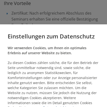
Ihre Vorteile
Zertifikat: Nach erfolgreichem Abschluss des
Seminars erhalten Sie eine offizielle Bestätigung
Ihrer Teilnahme
Ihre Beispiele: Sie haben die Möglichkeit,
Einstellungen zum Datenschutz
individuelle Fragestellungen sowie spezifische
Herausforderungen aus Ihrem Berufsalltag
Wir verwenden Cookies, um Ihnen ein optimales
einzubringen und dafür im Seminar konkrete
Erlebnis auf unserer Website zu bieten.
Lösungsansätze zu erarbeiten.
Wissen, das bleibt: Profitieren Sie von einer
Zu diesen Cookies zählen solche, die für den Betrieb der
nachhaltigen Wissensvermittlung, die durch
Seite unmittelbar notwendig sind, sowie solche, die
interaktive Vorträge, Fallbeispiel-Präsentationen
lediglich zu anonymen Statistikzwecken, für
Komforteinstellungen oder zur Anzeige personalisierter
und Einzel- bzw. Gruppenübungen langfristige
Inhalte genutzt werden. Bitte entscheiden Sie selbst,
Lernerfolge sichert.
welche Kategorien Sie zulassen möchten. Um die
Website zu nutzen, müssen Sie jedoch die Nutzung der
notwendigen Cookies akzeptieren. Weitere
Zielgruppe
Informationen sowie die im Detail genutzten Cookies