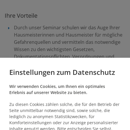
Ihre Vorteile
Durch unser Seminar schulen wir das Auge Ihrer
Hausmeisterinnen und Hausmeister für mögliche
Gefahrenquellen und vermitteln das notwendige
Wissen zu den wichtigsten Gesetzen,
Dokumentationspflichten, Verordnungen und
Richtlinien der Verkehrssicherungspflicht.
Einstellungen zum Datenschutz
Sie ermöglichen Ihren Hausmeisterninnen und
Hausmeistern die Möglichkeit sich mit anderen
auszutauschen und voneinander zu lernen.
Wir verwenden Cookies, um Ihnen ein optimales
Erlebnis auf unserer Website zu bieten.
Mit dem Seminar leisten Sie einen wichtigen
Beitrag zur Einhaltung Ihrer Instandhaltungspflicht
Zu diesen Cookies zählen solche, die für den Betrieb der
gemäß §535 BGB und der Abwendung von
Seite unmittelbar notwendig sind, sowie solche, die
Schadenersatzansprüchen gemäß §823 BGB.
lediglich zu anonymen Statistikzwecken, für
Komforteinstellungen oder zur Anzeige personalisierter
Inhalte genutzt werden. Bitte entscheiden Sie selbst,