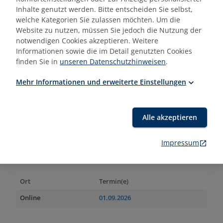
06.09.2027
- 22.01.2028
Inhalte genutzt werden. Bitte entscheiden Sie selbst,
Bochum
12.02.2027
- 03.07.2027
welche Kategorien Sie zulassen möchten. Um die
Website zu nutzen, müssen Sie jedoch die Nutzung der
notwendigen Cookies akzeptieren. Weitere
Informationen sowie die im Detail genutzten Cookies
finden Sie in
unseren Datenschutzhinweisen
.
3.200,00 €
Mehr erfahren
Mehr Informationen und erweiterte Einstellungen
Alle akzeptieren
Seminar
KI-Führerschein (EBZ) für die
Impressum
Immobilienwirtschaft
Ort
Termin(e)
Online
01.09.2026