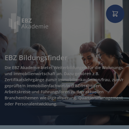
EBZ Bildungsfinder
Die EBZ Akademie bietet Weiterbildungen für die Wohnungs-
und Immobilienwirtschaft an. Dazu gehören z.B.
Zertifikatslehrgänge zum/r Immobilienkaufmann/frau, zum/r
geprüfte/n Immobilienfachwirt/in (EBZ/IHK) oder
Arbeitskreise und Führungsforen zu den aktuellen
Branchenthemen wie Digitalisierung, Quartiersmanagement
oder Personalentwicklung.