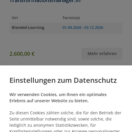
Transformationsmanager:in
Ort
Termin(e)
Blended-Learning
01.09.2026
- 03.12.2026
2.600,00 €
Mehr erfahren
Einstellungen zum Datenschutz
Zertifikatslehrgang
Wir verwenden Cookies, um Ihnen ein optimales
Geprüfte:r Bauleiter:in (EBZ)
Erlebnis auf unserer Website zu bieten.
Zu diesen Cookies zählen solche, die für den Betrieb der
Orte
Termin(e)
Seite unmittelbar notwendig sind, sowie solche, die
lediglich zu anonymen Statistikzwecken, für
Online
01.09.2026
- 16.01.2027
Komforteinstellungen oder zur Anzeige personalisierter